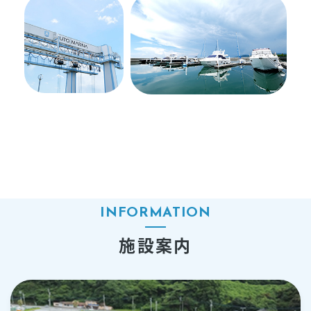
金
ボ
ー
ト
免
許
教
室
INFORMATION
レ
施設案内
ン
タ