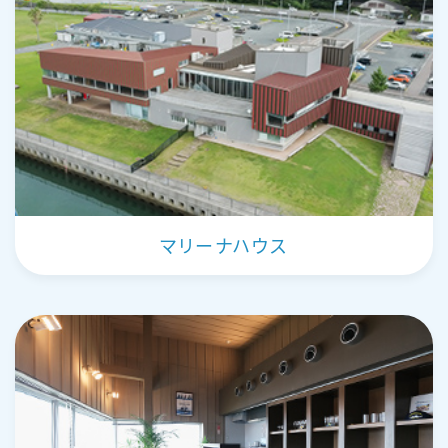
ル
ボ
ー
ト
お
知
マリーナハウス
ら
せ