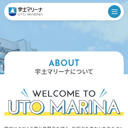
宇
土
マ
ABOUT
リ
宇土マリーナについて
ー
ナ
に
つ
い