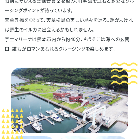
眼前にそびえる雲仙普賢岳を望み、有明海を進むと多彩なクル
て
ージングポイントが待っています。
天草五橋をくぐって、天草松島の美しい島々を巡る。運がよけれ
オ
ば野生のイルカに出会えるかもしれません。
ー
宇土マリーナは熊本市内から約40分、もうそこは海への玄関
ナ
口。誰もがロマンあふれるクルージングを楽しめます。
ー
の
方
へ
利
用
料