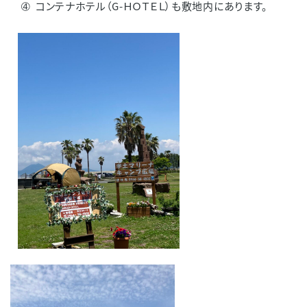
金
➃ コンテナホテル（G-ＨＯＴＥＬ）も敷地内にあります。
ボ
ー
ト
免
許
教
室
レ
ン
タ