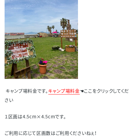
ル
ボ
ー
ト
お
知
ら
せ
キャンプ場料金です。
キャンプ場料金
☚ここをクリックしてくだ
さい
１区画は4.5cm×4.5cmです。
ご利用に応じて区画数はご利用くださいねぇ！