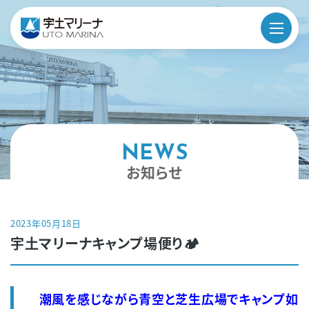
宇
土
マ
NEWS
リ
お知らせ
ー
ナ
2023年05月18日
に
宇土マリーナキャンプ場便り🏕
つ
い
潮風を感じながら青空と芝生広場でキャンプ如