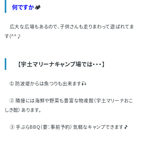
て
何ですか
🏕
オ
広大な広場もあるので、子供さんも走りまわって遊ばれてま
ー
す(^^♪
ナ
ー
【宇土マリーナキャンプ場では・・・】
の
方
➀ 防波堤からは魚つりも出来ます🎣
へ
② 隣接には海鮮や野菜も豊富な物産館（宇土マリーナおこ
利
しき館）あります。
用
③ 手ぶらBBQ（要：事前予約）気軽なキャンプできます🎵
料